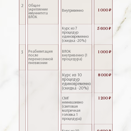
2
Общее
укрепление
Внутривенно
1 000 ₽
имуннитета
ВЛОК
Курс из 7
5 600 ₽
процедур
единовременно
(скидка -20%)
Реабилитация
ВЛОК
3
1 000 ₽
после
внутривенно (1
перенесенной
процедура)
пневмонии
Курс из 10
8 000 ₽
процедур
единовременно
(скидка -20%)
СМГ
1 200 ₽
неинвазивно
(световая
матричная
головка 1
процедура)
Курс из 10