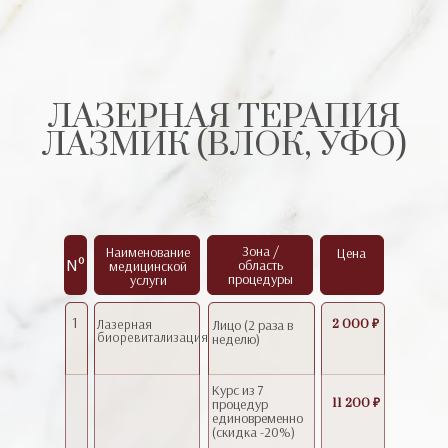
ЛАЗЕРНАЯ ТЕРАПИЯ
ЛАЗМИК (ВЛОК, УФО)
Зона /
Наименование
Цена
N°
область
медицинской
процедуры
услуги
1
Лазерная
Лицо (2 раза в
2 000 ₽
биоревитализация
неделю)
Курс из 7
процедур
11 200 ₽
единовременно
(скидка -20%)