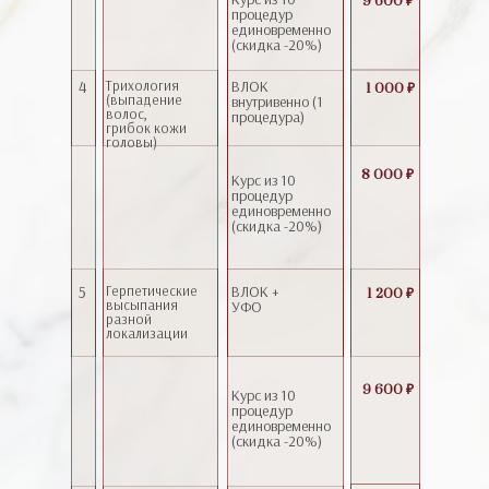
9 600 ₽
процедур
единовременно
(скидка -20%)
4
Трихология
ВЛОК
1 000 ₽
(выпадение
внутривенно (1
волос,
процедура)
грибок кожи
головы)
8 000 ₽
Курс из 10
процедур
единовременно
(скидка -20%)
5
Герпетические
ВЛОК +
1 200 ₽
высыпания
УФО
разной
локализации
9 600 ₽
Курс из 10
процедур
единовременно
(скидка -20%)