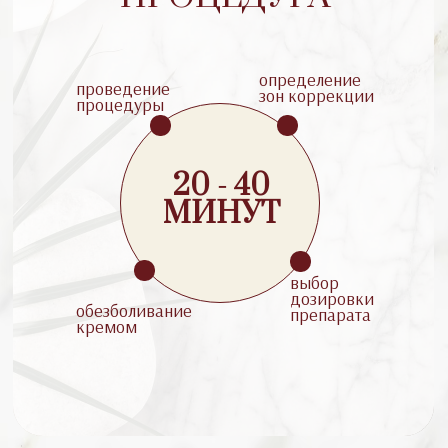
определение
проведение
зон коррекции
процедуры
20 - 40
МИНУТ
выбор
дозировки
обезболивание
препарата
кремом