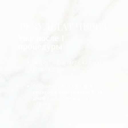
РЕЗУЛЬТАТ ЧЕРЕЗ
Уже после
1
процедуры
Эффект нарастает с каждой
процедурой.
Рекомендуется курс
4–6
сеансов с интервалом 7–14
дней
в зависимости от
задачи.