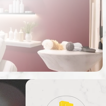
тодиодная фототерапия Healite 2
ционная ринопластика
рея)
ополярный RF-лифтинг Volnewmer
спублика Корея)
инноимпульсный
новая услуга
димовый лазер Derma V
роигольчатый RF-лифтинг
ius Luyronic с ИИ
новая услуга