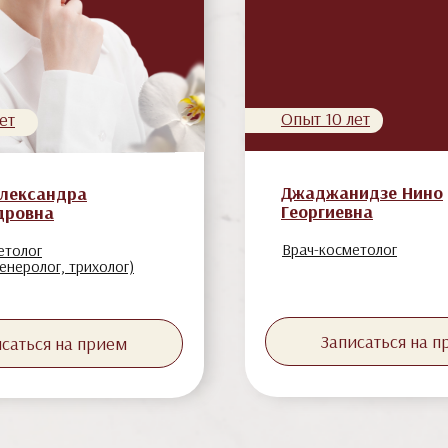
Опыт 10 лет
ет
Джаджанидзе Нино
Александра
Георгиевна
дровна
Врач-косметолог
етолог
енеролог, трихолог)
Записаться на 
саться на прием