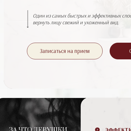
Аппаратная Косметология →
Награды
Коррекция Фигуры →
Партнеры
Один из самых быстрых и эффективных спо
вернуть лицу свежий и ухоженный вид.
Инъекционная Косметология
→
Терапевтическая Косметологи
→
Записаться на прием
Лазерная Эпиляция →
Услуги процедурного кабинет
Комплексы разработанные
глав.врачом Проскуриной Е.О
ЭФФЕКТ
ЗА ЧТО ДЕВУШКИ