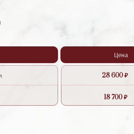
)
Цена
28 600 ₽
л
18 700 ₽