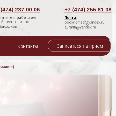
 (474) 237 00 06
+7 (474) 255 81 08
ните мы работаем
Почта
:
Сб: 09:00 - 20:00
oookriomed@yandex.ru
 Выходной
aura48@yandex.ru
Записаться на прием
Контакты
ование)
 пластика (губ, носогубных
я мимических морщин (Disport, Миотокс)
иевый Лазер Lase MD Ultra
 морщин марионеток)
tronic)
я пластика (скулы,
S Лифтинг Ultraformer MPT
ок, углы нижней челюсти)
ротоковая Терапия Bio
я пластика (заполнение
imate Gold
ной борозды, бланширование)