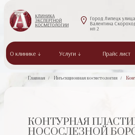
КЛИНИКА
Город Липецк улиц
ЭКСПЕРТНОЙ
Валентина Скороход
КОСМЕТОЛОГИИ
нп 2
О клинике ↓
Услуги ↓
Прайс лист
Главная
Инъекционная косметология
Кон
/
/
Клиентам
Консультативный Прием
КОНТУРНАЯ ПЛАСТИ
Анестезия, Диагностика
Препараты
НОСОСЛЕЗНОЙ БОРО