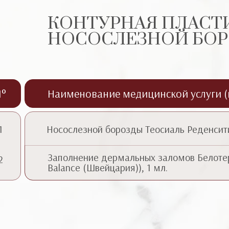
КОНТУРНАЯ ПЛАСТ
НОСОСЛЕЗНОЙ БОР
°
Наименование медицинской услуги 
1
Носослезной борозды Теосиаль Реденсити 
Заполнение дермальных заломов Белотер
2
Balance (Швейцария)), 1 мл.