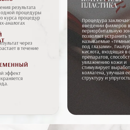
ПЛАСТИКА
ения результата
о одной процедуры
то курса процедур
Процедура заключает
ах-аналогах
введении филлеров 
периорбитальную зон
Й
позволяет устранить 
АТ
называемые «темные
зультат через
под глазами». Гиалу
растает в течение
кислота, входящая в 
препаратов, способст
увлажнению кожи и
РЕМЕННЫЙ
стимулирует выработ
коллагена, улучшая е
й эффект
структуру и упругост
охраняется
ода.