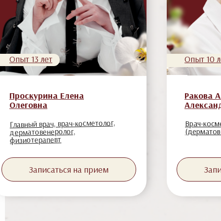
Опыт 13 лет
Опыт 10 л
Проскурина Елена
Ракова 
Олеговна
Алексан
Главный врач, врач-косметолог,
Врач-косм
дерматовенеролог,
(дерматов
физиотерапевт
Записаться на прием
Запи