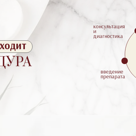
консультация
и
диагностика
ходит
ДУРА
введение
препарата