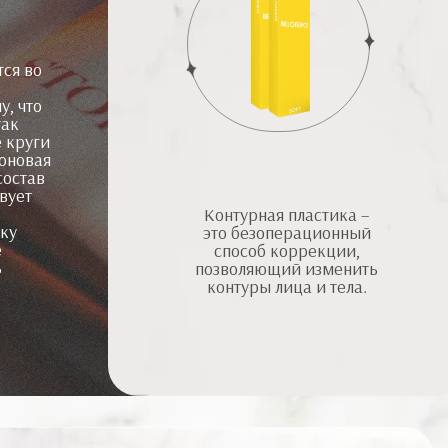
ся во
в
у, что
так
 круги
роновая
состав
вует
Контурная пластика –
ку
это безоперационный
е
способ коррекции,
ь
позволяющий изменить
контуры лица и тела.