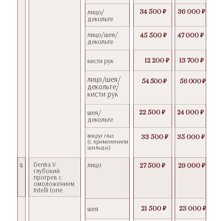
лицо/
34 500 ₽
36 000 ₽
декольте
лицо/шея/
45 500 ₽
47 000 ₽
декольте
кисти рук
12 200 ₽
13 700 ₽
лицо/шея/
54 500 ₽
56 000 ₽
декольте/
кисти рук
шея/
22 500 ₽
24 000 ₽
декольте
вокруг глаз
33 500 ₽
35 000 ₽
(с применением
шильды)
4
Derma V
лицо
27 500 ₽
29 000 ₽
глубокий
прогрев с
омоложением
Intelli tone
шея
21 500 ₽
23 000 ₽