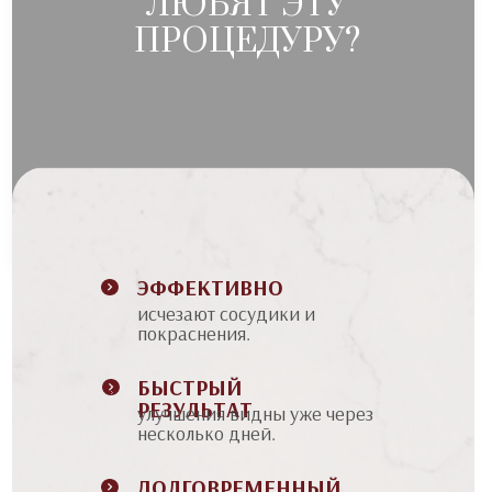
ЛЮБЯТ ЭТУ
ПРОЦЕДУРУ?
ЭФФЕКТИВНО
исчезают сосудики и
покраснения.
БЫСТРЫЙ
РЕЗУЛЬТАТ
улучшения видны уже через
несколько дней.
ДОЛГОВРЕМЕННЫЙ