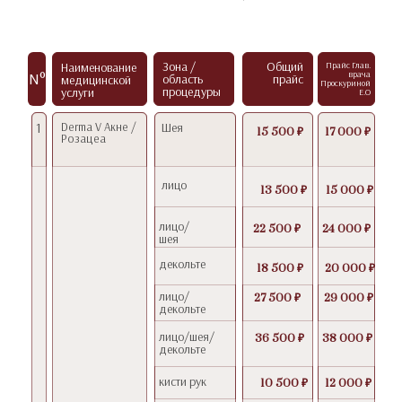
Зона /
Общий
Наименование
Прайс Глав.
N°
врача
область
прайс
медицинской
Проскуриной
процедуры
услуги
Е.О
1
Derma V Акне /
Шея
15 500 ₽
17 000 ₽
Розацеа
лицо
13 500 ₽
15 000 ₽
лицо/
22 500 ₽
24 000 ₽
шея
декольте
18 500 ₽
20 000 ₽
лицо/
27 500 ₽
29 000 ₽
декольте
лицо/шея/
36 500 ₽
38 000 ₽
декольте
кисти рук
10 500 ₽
12 000 ₽