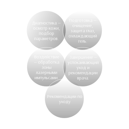
Подготовка —
Диагностика —
очищение,
осмотр кожи,
защита глаз,
подбор
охлаждающий
параметров.
гель.
Воздействие
Завершение —
— обработка
успокаивающий
зоны
уход и
лазерными
рекомендации
импульсами.
врача.
Рекомендации по
уходу