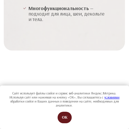
Многофункциональность
—
подходит для лица, шеи, декольте
и тела.
Таким образом,
процедура
Сайт использует файлы cookie и сервис веб-аналитики Яндекс.Метрика.
Используя сайт или нажимая на кнопку «ОК», Вы соглашаетесь с
условиями
Derma V
обработки cookie и Ваших данных о поведении на сайте, необходимых для
аналитики.
ОК