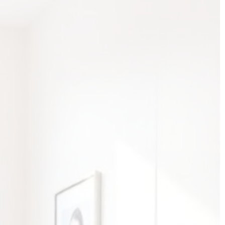
тодиодная фототерапия Healite 2
ционная ринопластика
рея)
ополярный RF-лифтинг Volnewmer
спублика Корея)
инноимпульсный
новая услуга
димовый лазер Derma V
роигольчатый RF-лифтинг
ius Luyronic с ИИ
новая услуга