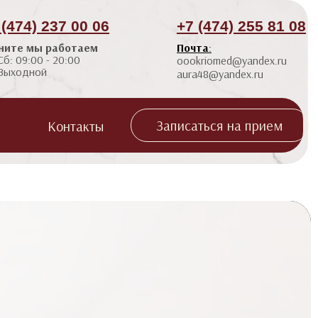
 (474) 237 00 06
+7 (474) 255 81 08
ните мы работаем
Почта
:
Сб: 09:00 - 20:00
oookriomed@yandex.ru
 Выходной
aura48@yandex.ru
Записаться на прием
Контакты
 пластика (губ, носогубных
я мимических морщин (Disport, Миотокс)
иевый Лазер Lase MD Ultra
 морщин марионеток)
tronic)
я пластика (скулы,
S Лифтинг Ultraformer MPT
ок, углы нижней челюсти)
ротоковая Терапия Bio
я пластика (заполнение
imate Gold
ной борозды, бланширование)