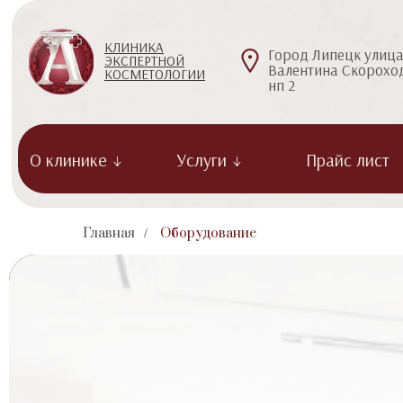
КЛИНИКА
Город Липецк улиц
ЭКСПЕРТНОЙ
Валентина Скороход
КОСМЕТОЛОГИИ
нп 2
О клинике ↓
Услуги ↓
Прайс лист
Главная
Оборудование
/
Клиентам
Консультативный Прием
Анестезия, Диагностика
Препараты