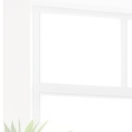
Аппаратная Косметология →
Награды
Коррекция Фигуры →
Партнеры
Инъекционная Косметология
→
Терапевтическая Косметологи
→
Лазерная Эпиляция →
Услуги процедурного кабинет
Комплексы разработанные
глав.врачом Проскуриной Е.О