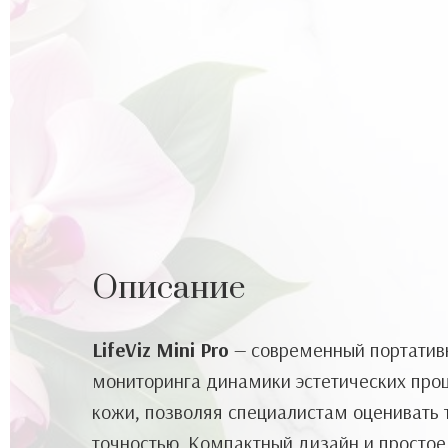
Описание
LifeViz Mini Pro
— современный портативн
мониторинга динамики эстетических про
кожи, позволяя специалистам оценивать 
точностью. Компактный дизайн и простое